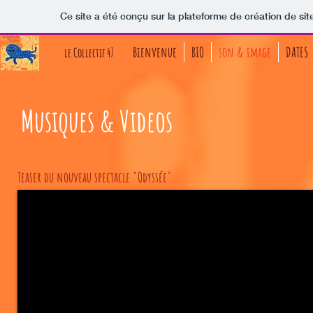
Ce site a été conçu sur la plateforme de création de sit
Bienvenue
BIO
son & image
DATES
le Collectif 47
Musiques & Videos
Teaser du nouveau spectacle "Odyssée"